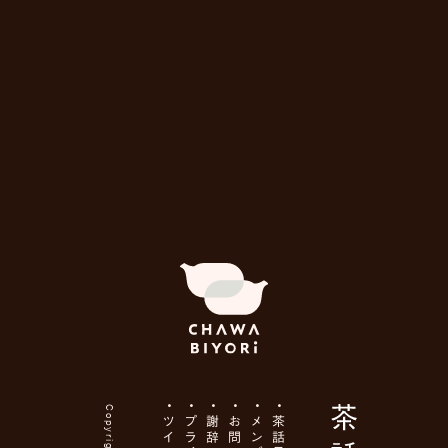
Copyright ©
謝辞