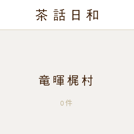
竜暉梶村
0件