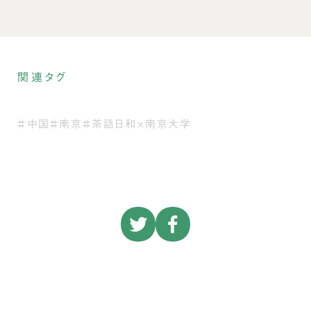
関連タグ
＃中国
＃南京
＃茶話日和×南京大学