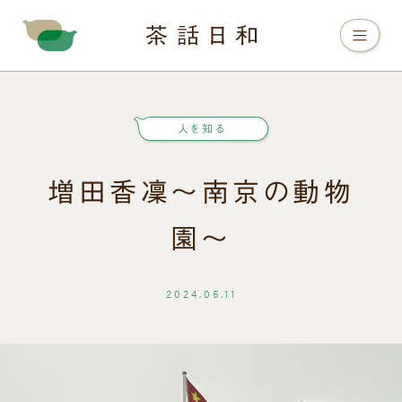
人を知る
増田香凜〜南京の動物
園〜
2024.05.11