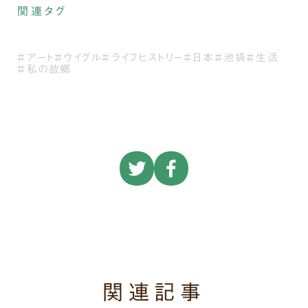
関連タグ
＃アート
＃ウイグル
＃ライフヒストリー
＃日本
＃池袋
＃生活
＃私の故郷
関連記事