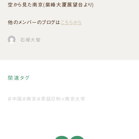
空から見た南京(紫峰大厦展望台より)
他のメンバーのブログは
こちらから
石塚大智
関連タグ
＃中国
＃南京
＃茶話日和×南京大学