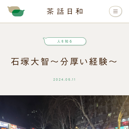
人を知る
石塚大智〜分厚い経験〜
2024.05.11