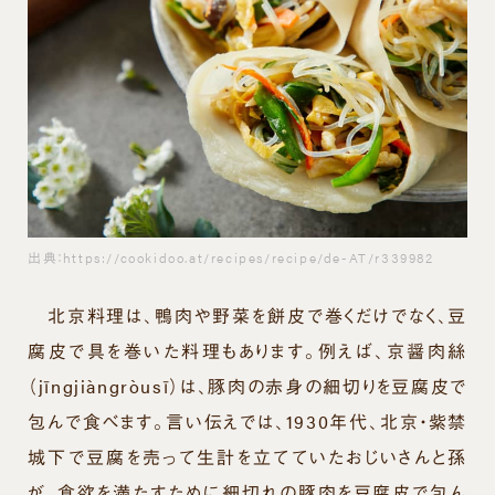
出典：https://cookidoo.at/recipes/recipe/de-AT/r339982
北京料理は、鴨肉や野菜を餅皮で巻くだけでなく、豆
腐皮で具を巻いた料理もあります。例えば、京醤肉絲
（
jīng
jiàng
ròusī
）は、豚肉の赤身の細切りを豆腐皮で
包んで食べます。言い伝えでは、1930年代、北京・紫禁
城下で豆腐を売って生計を立てていたおじいさんと孫
が、食欲を満たすために細切れの豚肉を豆腐皮で包ん