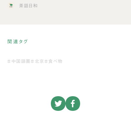
茶話日和
関連タグ
＃中国語圏
＃北京
＃食べ物