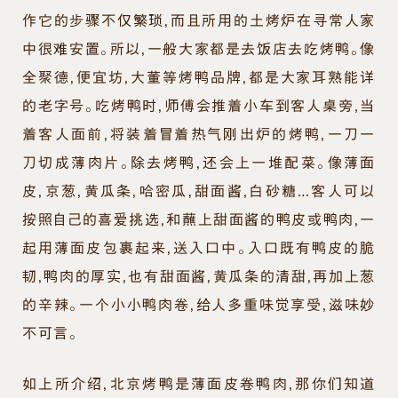
作它的步骤不仅繁琐，而且所用的土烤炉在寻常人家
中很难安置。所以，一般大家都是去饭店去吃烤鸭。像
全聚德，便宜坊，大董等烤鸭品牌，都是大家耳熟能详
的老字号。吃烤鸭时，师傅会推着小车到客人桌旁，当
着客人面前，将装着冒着热气刚出炉的烤鸭，一刀一
刀切成薄肉片。除去烤鸭，还会上一堆配菜。像薄面
皮，京葱，黄瓜条，哈密瓜，甜面酱，白砂糖…客人可以
按照自己的喜爱挑选，和蘸上甜面酱的鸭皮或鸭肉，一
起用薄面皮包裹起来，送入口中。入口既有鸭皮的脆
韧，鸭肉的厚实，也有甜面酱，黄瓜条的清甜，再加上葱
的辛辣。一个小小鸭肉卷，给人多重味觉享受，滋味妙
不可言。
如上所介绍，北京烤鸭是薄面皮卷鸭肉，那你们知道