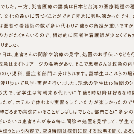
覚でした。一方、災害医療の講義は日本と台湾の医療職種の
ど、文化の違いに気づくことができて非常に興味深かったです。ざ
では医者や看護師の数が多い代わりに彼らの負担が重いですが
の方がたくさんいるので、相対的に医者や看護師が少なくても
りました。
い日は、患者さんの問診や治療の見学、処置のお手伝いなどを行
救急はまずトリアージの場所があり、そこで患者さんは救急の内
急の小児科、重症者部門に分けられます。留学生はこれらの場
る渡り歩いて見学・実習を行いました。現地の学生は12時間のシ
形式で、留学生は毎朝来る代わりに午後5時以降は好きな時
したが、ホテルで休むより実習をしていた方が楽しかったので
８時ごろまで病院にいることがしばしばでした。部門ごとに多少の
、だいたいは患者さんが来る毎に問診や処置を見学して、学生で
手伝うという内容で、空き時間は症例に関する説明を聞く、ある