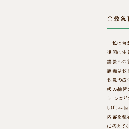
〇救急
私は台湾
週間に実
講義への
講義は救
救急の症
吸の練習
ションな
しばしば
内容を理
に答えて