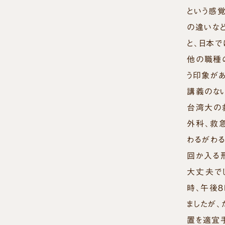
という感
の違いな
と、日本
他の職種
う印象があ
講義のな
台湾大の
外科、救
わるがわ
回か入る
大丈夫で
時、午後
ましたが
置を適宜