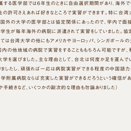
する医学部では６年生のときに自由選択期間があり、海外で
先の許可さえあれば好きなところで実習ができます。特に台湾
の国外の大学の医学部とは協定関係にあったので、学内で面
た学生が毎年海外の病院に派遣されて実習をしていました。協
しては台湾大学の他にもアメリカやヨーロッパ、シンガポールの
、国内の他地域の病院で実習をすることももちろん可能ですが、
大学を選びました。主な理由として、台北は何度か足を運んで
りましたし、頑張れば一応は病院実習ができる程度の中国語力
大学附属病院ならば充実した実習ができるだろうという確信があ
や手続きなど、いくつかの副次的な理由も勿論ありました）