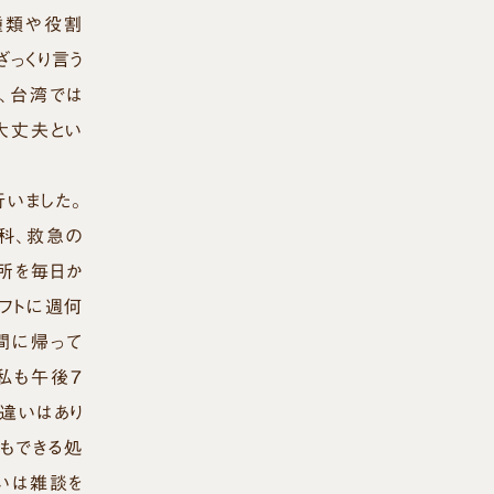
種類や役割
っくり言う
、台湾では
大丈夫とい
いました。
科、救急の
所を毎日か
フトに週何
間に帰って
私も午後７
違いはあり
もできる処
いは雑談を