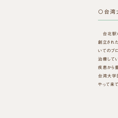
〇台湾
台北駅の
創立され
いてのブ
治療して
疾患から
台湾大学
やって来