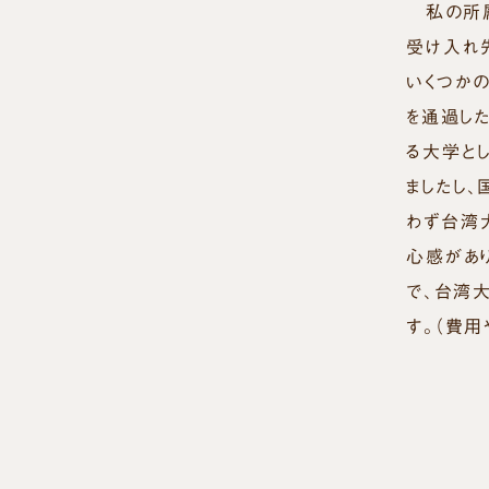
私の所属
受け入れ
いくつか
を通過し
る大学と
ましたし
わず台湾
心感があ
で、台湾
す。（費用