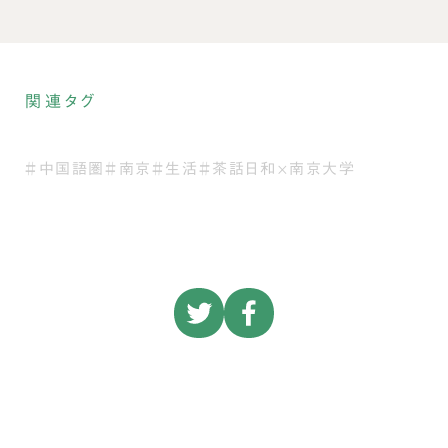
関連タグ
＃中国語圏
＃南京
＃生活
＃茶話日和×南京大学