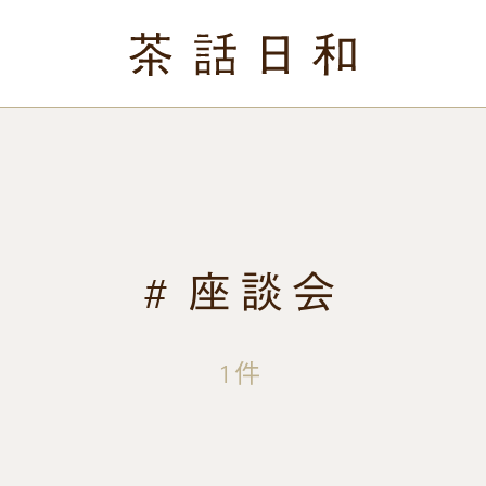
座談会
1件