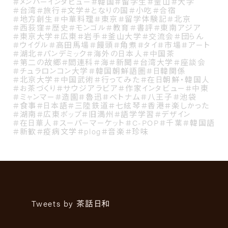
＃メンバーインタビュー
＃韓国
＃留学生
＃釜山
＃大学
＃台湾
＃旅行
＃文学
＃となりの国
＃小吃
＃合宿
＃地方創生
＃中華料理
＃東京
＃留学体験記
＃北京
＃西荻窪
＃歴史
＃モンゴル
＃教育
＃書評
＃東南アジア
＃東京大学
＃広東
＃岩手
＃釜山大学
＃交流会
＃団らん
＃ウイグル
＃高田馬場
＃饅頭
＃角煮
＃タイ
＃市場
＃アート
＃湖北
＃パンデミック
＃海外の日本人
＃中国茶
＃第二の故郷
＃閻連科
＃海
＃新聞
＃台湾大学
＃座談会
＃チュラロンコン大学
＃韓国朝鮮語圏
＃日韓関係
＃北京大学
＃中国武術
＃行ってみた
＃在日朝鮮・韓国人
＃お茶づくり
＃サウジアラビア
＃作家インタビュー
＃中東
＃ミャンマー
＃造園
＃魯迅
＃ベトナム
＃八王子
＃池袋
＃食事
＃日本語
＃三陸鉄道
＃七絃琴
＃香港
＃楽しかった
＃湖南
＃広東ポップ
＃旧満州
＃語学学習
＃デザイン
＃在日華人
＃スーパーマーケット
＃C-POP
＃千葉
＃韓国語
＃新歓
＃疫病文学
＃plog
＃音楽
＃珍味
Tweets by 茶話日和