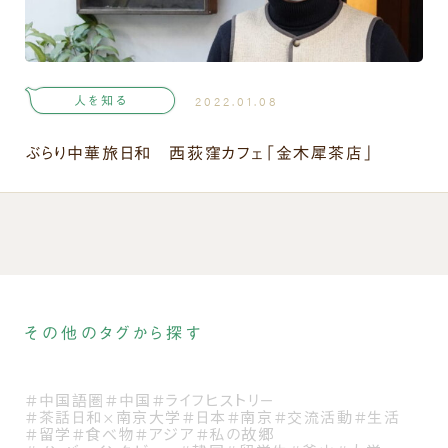
人を知る
2022.01.08
ぶらり中華旅日和 西荻窪カフェ「金木犀茶店」
その他のタグから探す
＃中国語圏
＃中国
＃ライフヒストリー
＃茶話日和×南京大学
＃日本
＃南京
＃交流活動
＃生活
＃留学
＃食べ物
＃アジア
＃私の故郷