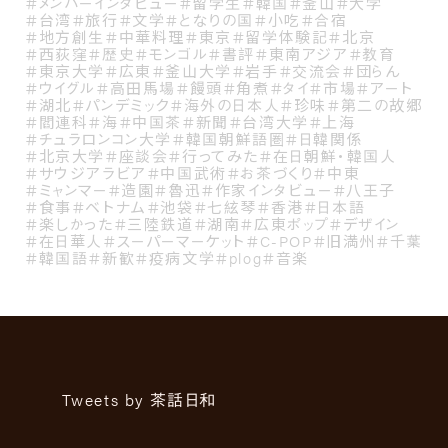
＃メンバーインタビュー
＃留学生
＃韓国
＃釜山
＃大学
＃台湾
＃旅行
＃文学
＃となりの国
＃小吃
＃合宿
＃地方創生
＃中華料理
＃東京
＃留学体験記
＃北京
＃西荻窪
＃歴史
＃モンゴル
＃書評
＃東南アジア
＃教育
＃東京大学
＃広東
＃釜山大学
＃岩手
＃交流会
＃団らん
＃ウイグル
＃高田馬場
＃饅頭
＃角煮
＃タイ
＃市場
＃アート
＃湖北
＃パンデミック
＃海外の日本人
＃珍味
＃第二の故郷
＃閻連科
＃海
＃中国茶
＃新聞
＃台湾大学
＃上海
＃チュラロンコン大学
＃韓国朝鮮語圏
＃日韓関係
＃北京大学
＃座談会
＃行ってみた
＃在日朝鮮・韓国人
＃サウジアラビア
＃中国武術
＃お茶づくり
＃中東
＃ミャンマー
＃造園
＃魯迅
＃作家インタビュー
＃八王子
＃食事
＃ベトナム
＃池袋
＃七絃琴
＃香港
＃日本語
＃楽しかった
＃三陸鉄道
＃湖南
＃広東ポップ
＃デザイン
＃在日華人
＃スーパーマーケット
＃C-POP
＃旧満州
＃千葉
＃韓国語
＃新歓
＃疫病文学
＃plog
＃音楽
Tweets by 茶話日和