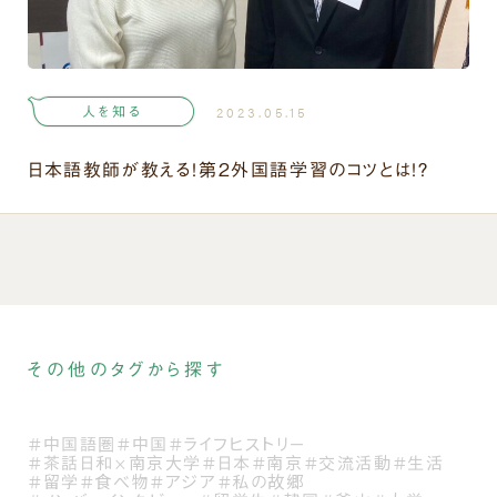
人を知る
2023.05.15
日本語教師が教える！第２外国語学習のコツとは！？
その他のタグから探す
＃中国語圏
＃中国
＃ライフヒストリー
＃茶話日和×南京大学
＃日本
＃南京
＃交流活動
＃生活
＃留学
＃食べ物
＃アジア
＃私の故郷