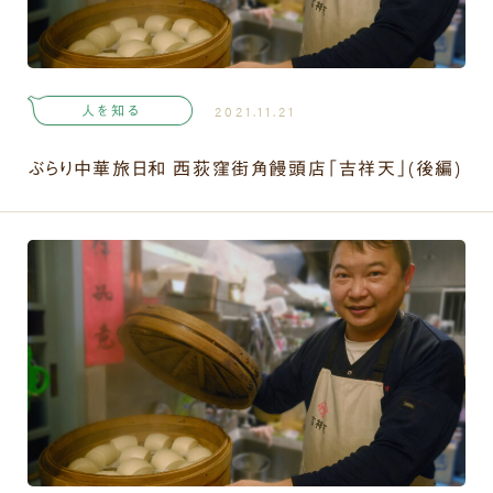
人を知る
2021.11.21
ぶらり中華旅日和 西荻窪街角饅頭店「吉祥天」(後編)