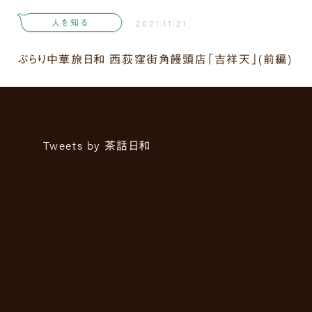
人を知る
2021.11.21
ぶらり中華旅日和 西荻窪街角饅頭店「吉祥天」(前編)
Tweets by 茶話日和