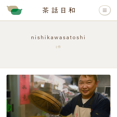
nishikawasatoshi
2件